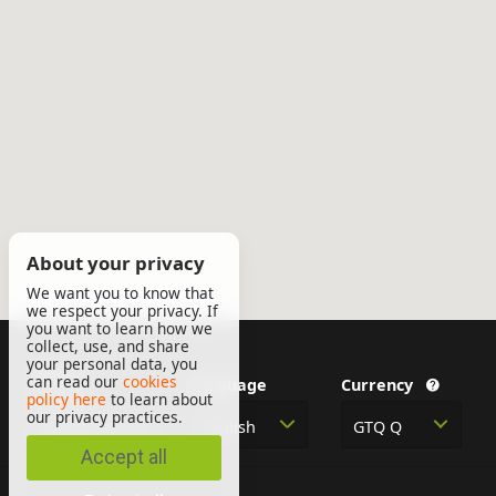
About your privacy
We want you to know that
we respect your privacy. If
you want to learn how we
collect, use, and share
your personal data, you
About
can read our
cookies
Language
Currency
policy here
to learn about
Contact
our privacy practices.
English
GTQ Q
Legal Information
Accept all