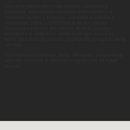
Con un brillante elenco de actores, cantantes y
bailarines, esta versión deslumbrante combina la
música el humor y emoción, invitando al público a
reflexionar sobre la importancia de los valores
humanos y el poder del cambio. Al final, Scrooge
encuentra la redención, mostrando que nunca es
tarde para abrir el corazón y compartir el espíritu de la
navidad.
Una historia inolvidable, llenar de humor y esperanza,
que nos recuerda el verdadero significado de estas
fechas.